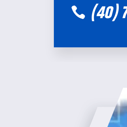
(40) 
