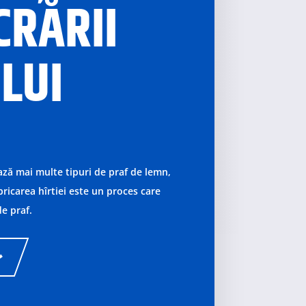
CRĂRII
LUI
ză mai multe tipuri de praf de lemn,
abricarea hîrtiei este
un proces care
e praf.