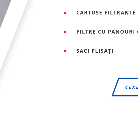
CARTUȘE FILTRANTE
^
FILTRE CU PANOURI 
^
SACI PLISAȚI
^
CER