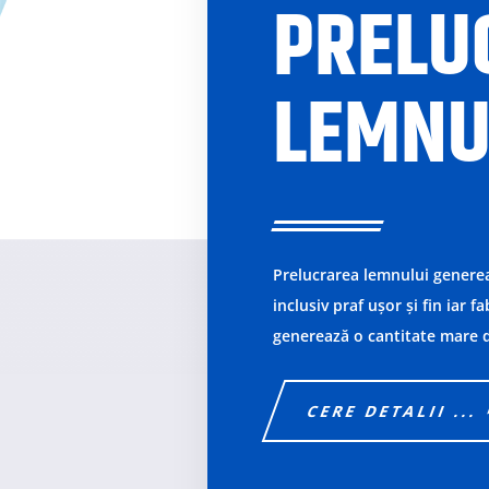
PRELU
LEMNU
Prelucrarea lemnului generea
inclusiv praf ușor și fin iar f
generează o cantitate mare d
CERE DETALII ...