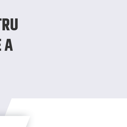
TRU
 A